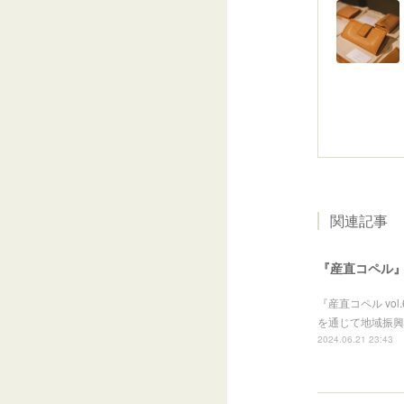
関連記事
『産直コペル
『産直コペル vo
を通じて地域振興
2024.06.21 23:43