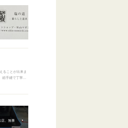
迎えることが出来ま
、総手縫で丁寧…
出店、無事