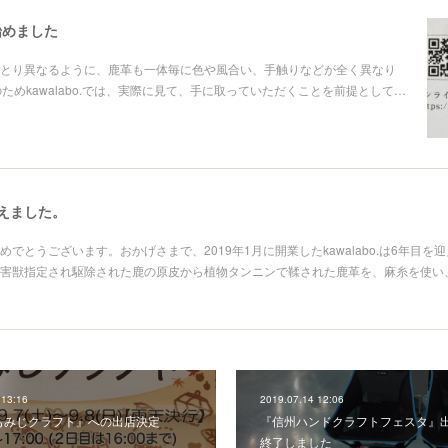
始めました
とり異なるように、鹿革も一体毎に色や風合い、手触りなどが全く異なり
そのためkawalabo.では、実際に見て、手に取っていただくことを前提として…
えました。
でとうございます。おかげさまで、2019年1月に開業したkawalabo.は6年目を
害獣指定され駆除された鹿の原皮から植物タンニンで鞣された鹿革を、麻糸を使い
 13:16
2019.07.14 12:06
もみじクラフト』への出店決定
『信州ハンドクラフトフェスタ』
終了しました