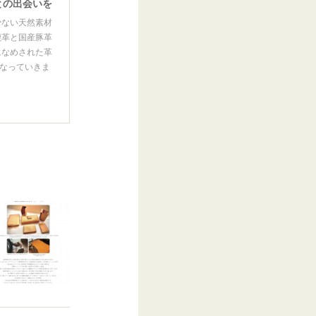
との出会いを
少ない天然素材
鹿革と国産豚革
になめされた革
なっていきま