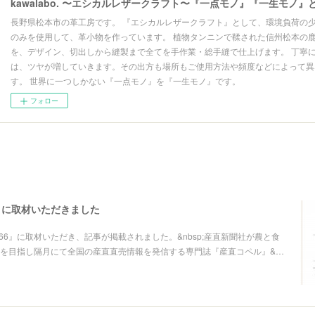
kawalabo. 〜エシカルレザークラフト〜『一点モノ』『一生モノ』
長野県松本市の革工房です。 『エシカルレザークラフト』として、環境負荷の
のみを使用して、革小物を作っています。 植物タンニンで鞣された信州松本の
を、デザイン、切出しから縫製まで全てを手作業・総手縫で仕上げます。 丁寧
は、ツヤが増していきます。その出方も場所もご使用方法や頻度などによって異
す。 世界に一つしかない『一点モノ』を『一生モノ』です。
フォロー
』に取材いただきました
l.66』に取材いただき、記事が掲載されました。&nbsp;産直新聞社が農と食
を目指し隔月にて全国の産直直売情報を発信する専門誌『産直コペル』&…