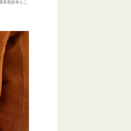
.鹿革長財布もこ
。