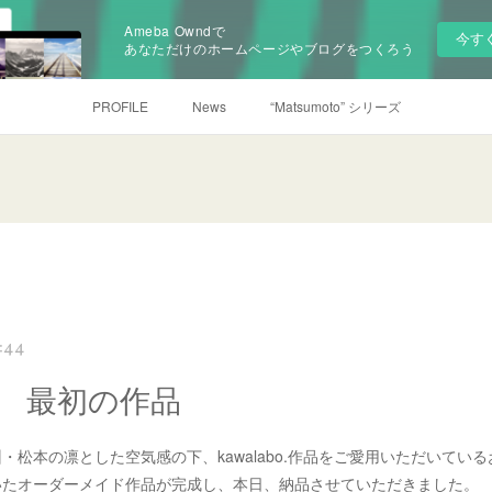
Ameba Owndで
今す
あなただけのホームページやブログをつくろう
PROFILE
News
“Matsumoto” シリーズ
5:44
年 最初の作品
・松本の凛とした空気感の下、kawalabo.作品をご愛用いただいてい
いたオーダーメイド作品が完成し、本日、納品させていただきました。