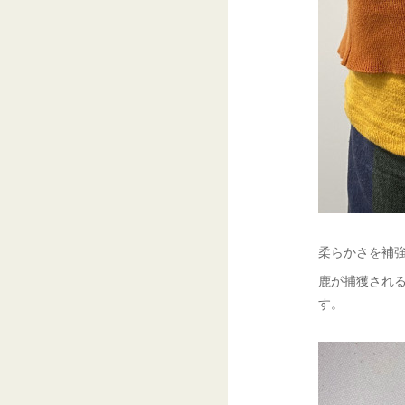
柔らかさを補
鹿が捕獲され
す。